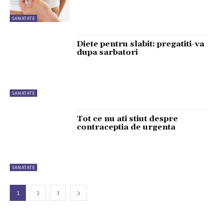
SANATATE
Diete pentru slabit: pregatiti-va
dupa sarbatori
SANATATE
Tot ce nu ati stiut despre
contraceptia de urgenta
SANATATE
1
2
3