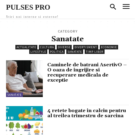
PULSES PRO
Stiri noi interne si externe!
CATEGORY
Sanatate
ACTUALITATE
CULTURA
DIVERSE
DIVERTISMENT
ECONOMIE
LIFESTYLE
POLITICA
SANATATE
TIMP LIBER
Caminele de batrani AsertivO –
O oaza de ingrijire si
recuperare medicala de
exceptie
SANATATE
4 retete bogate in calciu pentru
al treilea trimestru de sarcina