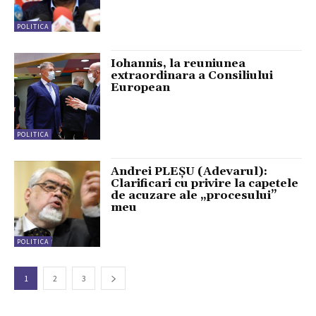
POLITICA
Iohannis, la reuniunea
extraordinara a Consiliului
European
POLITICA
Andrei PLEȘU (Adevarul):
Clarificari cu privire la capetele
de acuzare ale „procesului”
meu
POLITICA
1
2
3