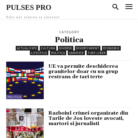
PULSES PRO
Stiri noi interne si externe!
CATEGORY
Politica
ACTUALITATE
CULTURA
DIVERSE
DIVERTISMENT
ECONOMIE
LIFESTYLE
POLITICA
SANATATE
TIMP LIBER
UE va permite deschiderea
granitelor doar cu un grup
restrans de tari terte
POLITICA
Razboiul crimei organizate din
Tarile de Jos loveste avocati,
martori si jurnalisti