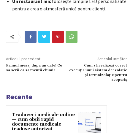
Un restaurant mic
folosește lămpile LED personalizate
pentru a crea o atmosferă unică pentru clienți.
Articolul precedent
Articolul următor
Primul mesaj dupa un date! Ce
Cum să realizezi corect
sa scrii ca sa mentii chimia
execuția unui sistem de izolație
și termoizolație pentru
acoperiș
Recente
Traduceri medicale online
— cum obții rapid
documente medicale
traduse autorizat