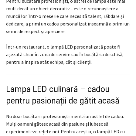
Pentru bucătarii profesioniști, o astfel de lampă este mai
mult decât un obiect decorativ – este o recunoaștere a
muncii lor. Într-o meserie care necesită talent, răbdare și
dedicare, a primi un cadou personalizat înseamnă a primi un
semn de respect și apreciere.
Într-un restaurant, o lampă LED personalizată poate fi
așezată chiar în zona de servire sau în bucătăria deschisă,
pentru a inspira atât echipa, cât și clienții.
Lampa LED culinară – cadou
pentru pasionații de gătit acasă
Nu doar bucătarii profesioniști merită un astfel de cadou.
Mulți oameni gătesc acasă din pasiune și iubesc să
experimenteze rețete noi. Pentru aceștia, o lampă LED cu