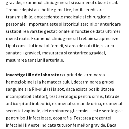
gravidei, examenul clinic general si examenul obstetrical.
Trebuie depistate bolile genetice, bolile ereditare
transmisibile, antecedentele medicale si chirurgicale
personale. Important este si istoricul sarcinilor anterioare
si stabilirea varstei gestationale in functie de data ultimei
menstruatii. Examenul clinic general trebuie sa aprecieze
tipul constitutional al femeii, starea de nutritie, starea
sanatatii gravidei, masurarea si cantarirea gravidei,
masurarea tensiunii arteriale.
Investigatiile de laborator
cuprind determinarea
hemoglobinei si a hematocritului, determinarea grupei
sanguine si a Rh-ului (si la sot, daca exista posibilitatea
incompatibilitatilor), test serologic pentru sifilis, titru de
anticorpi antirubeolici, examenul sumar de urina, examenul
secretiei vaginale, determinarea glicemiei, teste serologice
pentru boli infectioase, ecografia. Testarea prezentei
infectiei HIV este indicata tuturor femeilor gravide. Daca