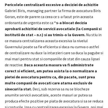
Pericolele centralizarii excesive a deciziei de achizitie
Gabriel Biris, managing partner la firma de avocatura Biris
Goran, este de parere ca ceea ce s-a facut prin aceasta
ordonanta de urgenta este ca
“s-a blocat decizia
aprobarii achizitiei de servicii avocatiale (la Companii si
institutii de stat – n.r.) si au trimis-o la Guvern.
Nu stiu in
ce masura centralizarea aceasta excesiva la nivelul
Guvernului poate sa fie eficienta si daca nu cumva o astfel
de centralizare nu duce la intarzieri care sa duca la pagube si
mai mari pentru stat si companiile de stat din cauza lipsei
de reactive.
Daca aceasta masura va fi administrate
corect si eficient, am putea asista la o normalizare a
pietei de avocatura pentru ca, din pacate, sunt prea
multe companii de avocati care atarna exclusiv de
sinecuri la stat.
Deci, sub rezerva sa nu se blocheze
anumite servicii avocatiale, aceste masuri ar putea sa
produca efecte pozitive pe piata de avocatura si sa se reduca
si costurile. Insa cu centralizarea excesiva la Guvern, noi mai