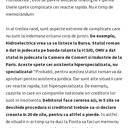
Unele spete complicate cer reactie rapida. Nu e timp de
memorandum
In al treilea rand, sunt aspecte extreme de complicate care
nu sunt la indemana oricarui corp de juristi.
De exemplu,
Hidroelectrica vrea sa se listeze la Bursa. Statul roman
e dat in judecata pe banda rulanta la ICSID, OMV a dat
statul in judecata la Camera de Comert si Industrie de la
Paris. Aceste spete cer asistenta hiperspecializata, nu
specializata!
“Probabil, pentru acestea statul roman va da
aprobari pentru asistenta juridica. Dar sunt alte situatii care
cer reactie rapida, tot hiperspecializata. De exemplu,
cazurile in care ori companiile nationale ori creditorii lor
sunt in insolventa.
Debitorul face cererea azi, in 5 zile se
deschide procedura si creditorul trebuie sa-si declare
creanta in 20 de zile, pentru ca altfel o pierde.
In astfel
de situatii n-ai timp sa te duci la Ponta sa faci un memoriu