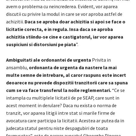
avem o problema cu neincrederea. Evident, vor aparea
discutii cu privire la modul in care se vor aproba astfel de
achizitii.
Daca se aproba doar achizitia si apoi se face o
licitatie corecta, e in regula. Insa daca se aproba
achizitia stiindu-se cine e castigatorul, iar vor aparea
suspiciuni si distorsiuni pe piata
”.
Ambiguitati ale ordonantei de urgenta
Privita in
ansamblu,
ordonanta de urgenta da nastere la mai
multe semne de intrebare, al caror raspuns este incert
deoarece nu prevede dispozitii tranzitorii care sa spuna
cum se va face transferul la noile reglementari.
“Ce se
intampla cu multiplele licitatii de pe SEAP, care sunt in
acest moment in derulare? Daca nu exista o norma de
tranzit, vor aparea litigii intre stat si marile firme de
avocatura care participa la licitatii. Acestea ar putea da in
judecata statul pentru niste despagubiri de toata
frumusetea”, este de parere avocatul Gheorghe Piperea.