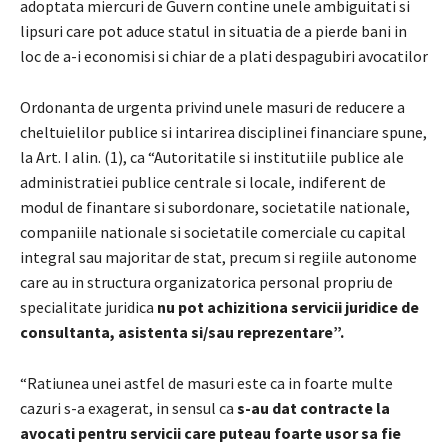
adoptata miercuri de Guvern contine unele ambiguitati si
lipsuri care pot aduce statul in situatia de a pierde bani in
loc de a-i economisi si chiar de a plati despagubiri avocatilor
Ordonanta de urgenta privind unele masuri de reducere a
cheltuielilor publice si intarirea disciplinei financiare spune,
la Art. I alin. (1), ca “Autoritatile si institutiile publice ale
administratiei publice centrale si locale, indiferent de
modul de finantare si subordonare, societatile nationale,
companiile nationale si societatile comerciale cu capital
integral sau majoritar de stat, precum si regiile autonome
care au in structura organizatorica personal propriu de
specialitate juridica
nu pot achizitiona servicii juridice de
consultanta, asistenta si/sau reprezentare”.
“Ratiunea unei astfel de masuri este ca in foarte multe
cazuri s-a exagerat, in sensul ca
s-au dat contracte la
avocati pentru servicii care puteau foarte usor sa fie