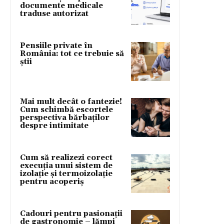
documente medicale
traduse autorizat
Pensiile private în
România: tot ce trebuie să
știi
Mai mult decât o fantezie!
Cum schimbă escortele
perspectiva bărbaților
despre intimitate
Cum să realizezi corect
execuția unui sistem de
izolație și termoizolație
pentru acoperiș
Cadouri pentru pasionații
de gastronomie – lămpi