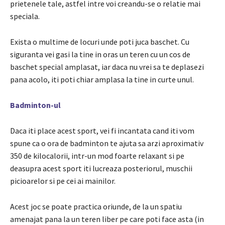
prietenele tale, astfel intre voi creandu-se o relatie mai
speciala.
Exista o multime de locuri unde poti juca baschet. Cu
siguranta vei gasi la tine in oras un teren cu un cos de
baschet special amplasat, iar daca nu vrei sa te deplasezi
pana acolo, iti poti chiar amplasa la tine in curte unul.
Badminton-ul
Daca iti place acest sport, vei fi incantata cand iti vom
spune ca o ora de badminton te ajuta sa arzi aproximativ
350 de kilocalorii, intr-un mod foarte relaxant si pe
deasupra acest sport iti lucreaza posteriorul, muschii
picioarelor si pe cei ai mainilor.
Acest joc se poate practica oriunde, de la un spatiu
amenajat pana la un teren liber pe care poti face asta (in