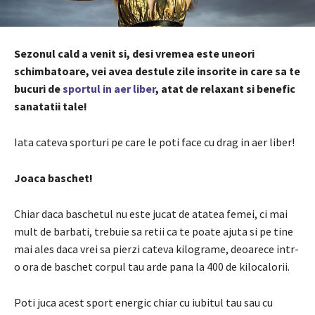
Sezonul cald a venit si, desi vremea este uneori
schimbatoare, vei avea destule zile insorite in care sa te
bucuri de
sportul in aer liber
, atat de relaxant si benefic
sanatatii tale!
Iata cateva sporturi pe care le poti face cu drag in aer liber!
Joaca baschet!
Chiar daca baschetul nu este jucat de atatea femei, ci mai
mult de barbati, trebuie sa retii ca te poate ajuta si pe tine
mai ales daca vrei sa pierzi cateva kilograme, deoarece intr-
o ora de baschet corpul tau arde pana la 400 de kilocalorii.
Poti juca acest sport energic chiar cu iubitul tau sau cu