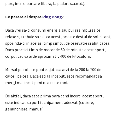
parc, intr-o parcare libera, la padure s.a.m.d.).
Ce parere ai despre
Ping Pong
?
Daca vrei sa-ti consumi energia sau pur si simplu sa te
relaxezi, trebuie sa stii ca acest joc este destul de solicitant,
sporindu-ti in acelasi timp simtul de oservatie si abilitatea.
Daca practici timp de macar de 60 de minute acest sport,
corpul tau va arde aproximativ 400 de kilocalorii.
Mersul pe role te poate ajuta sa arzi de la 200 la 700 de
calorii pe ora. Daca esti la inceput, este recomandat sa
mergi mai incet pentru a nu te rani.
De altfel, daca este prima oara cand incerci acest sport,
este indicat sa porti echipament adecvat (cotiere,
genunchiere, manusi).