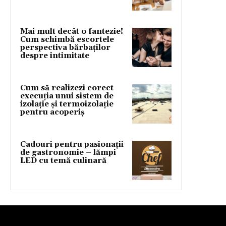
Mai mult decât o fantezie!
Cum schimbă escortele
perspectiva bărbaților
despre intimitate
Cum să realizezi corect
execuția unui sistem de
izolație și termoizolație
pentru acoperiș
Cadouri pentru pasionații
de gastronomie – lămpi
LED cu temă culinară