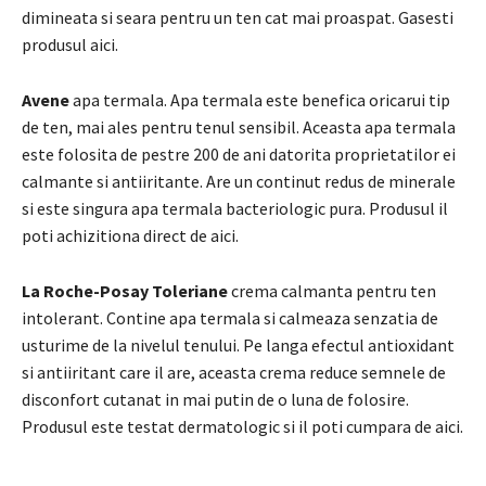
dimineata si seara pentru un ten cat mai proaspat. Gasesti
produsul aici.
Avene
apa termala. Apa termala este benefica oricarui tip
de ten, mai ales pentru tenul sensibil. Aceasta apa termala
este folosita de pestre 200 de ani datorita proprietatilor ei
calmante si antiiritante. Are un continut redus de minerale
si este singura apa termala bacteriologic pura. Produsul il
poti achizitiona direct de aici.
La Roche-Posay Toleriane
crema calmanta pentru ten
intolerant. Contine apa termala si calmeaza senzatia de
usturime de la nivelul tenului. Pe langa efectul antioxidant
si antiiritant care il are, aceasta crema reduce semnele de
disconfort cutanat in mai putin de o luna de folosire.
Produsul este testat dermatologic si il poti cumpara de aici.