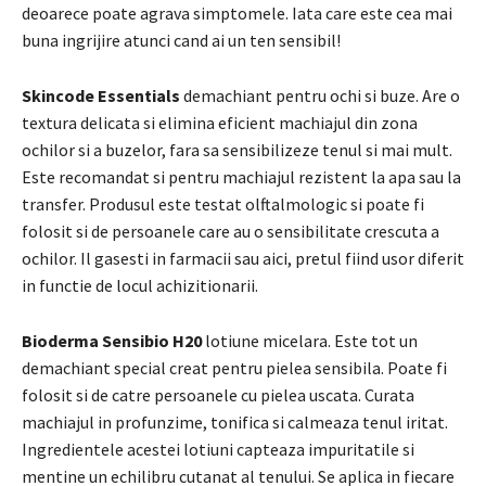
deoarece poate agrava simptomele. Iata care este cea mai
buna ingrijire atunci cand ai un ten sensibil!
Skincode Essentials
demachiant pentru ochi si buze. Are o
textura delicata si elimina eficient machiajul din zona
ochilor si a buzelor, fara sa sensibilizeze tenul si mai mult.
Este recomandat si pentru machiajul rezistent la apa sau la
transfer. Produsul este testat olftalmologic si poate fi
folosit si de persoanele care au o sensibilitate crescuta a
ochilor. Il gasesti in farmacii sau aici, pretul fiind usor diferit
in functie de locul achizitionarii.
Bioderma Sensibio H20
lotiune micelara. Este tot un
demachiant special creat pentru pielea sensibila. Poate fi
folosit si de catre persoanele cu pielea uscata. Curata
machiajul in profunzime, tonifica si calmeaza tenul iritat.
Ingredientele acestei lotiuni capteaza impuritatile si
mentine un echilibru cutanat al tenului. Se aplica in fiecare