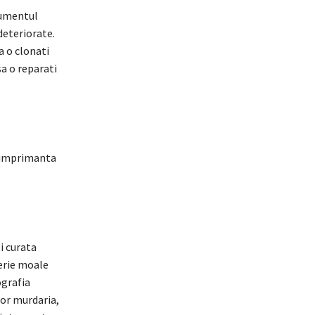
trumentul
deteriorate.
a o clonati
sa o reparati
o imprimanta
i curata
erie moale
ografia
sor murdaria,