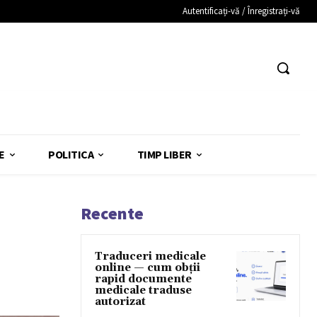
Autentificați-vă / Înregistrați-vă
E
POLITICA
TIMP LIBER
Recente
Traduceri medicale
online — cum obții
rapid documente
medicale traduse
autorizat