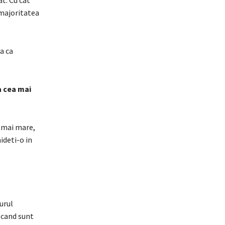
at. Cu cat
 majoritatea
a ca
a cea mai
r mai mare,
ideti-o in
urul
 cand sunt