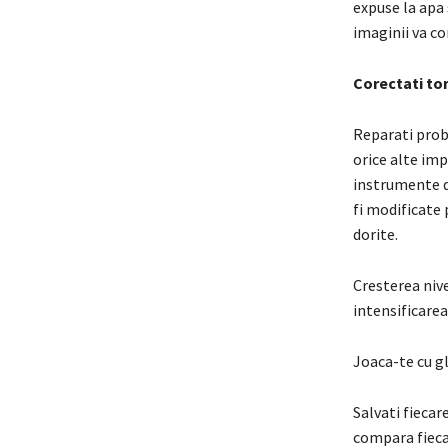
expuse la apa 
imaginii va c
Corectati to
Reparati probl
orice alte imp
instrumente de
fi modificate 
dorite.
Cresterea nive
intensificarea
Joaca-te cu gl
Salvati fiecar
compara fiecar