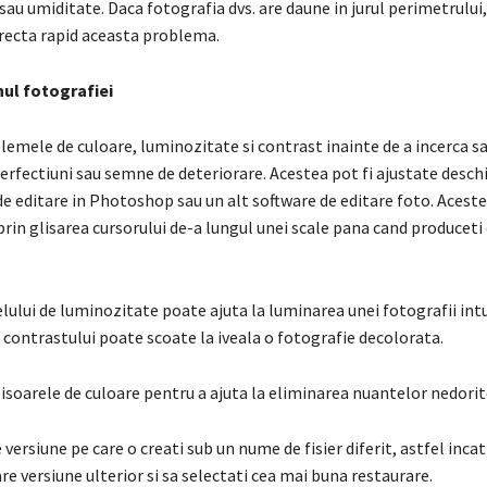
sau umiditate. Daca fotografia dvs. are daune in jurul perimetrului
orecta rapid aceasta problema.
nul fotografiei
emele de culoare, luminozitate si contrast inainte de a incerca sa
erfectiuni sau semne de deteriorare. Acestea pot fi ajustate desch
 editare in Photoshop sau un alt software de editare foto. Aceste
prin glisarea cursorului de-a lungul unei scale pana cand produceti
lului de luminozitate poate ajuta la luminarea unei fotografii in
 contrastului poate scoate la iveala o fotografie decolorata.
isoarele de culoare pentru a ajuta la eliminarea nuantelor nedorit
e versiune pe care o creati sub un nume de fisier diferit, astfel incat
e versiune ulterior si sa selectati cea mai buna restaurare.