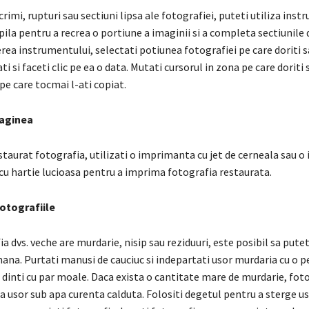
crimi, rupturi sau sectiuni lipsa ale fotografiei, puteti utiliza ins
la pentru a recrea o portiune a imaginii si a completa sectiunile 
ea instrumentului, selectati potiunea fotografiei pe care doriti s
ti si faceti clic pe ea o data. Mutati cursorul in zona pe care doriti 
pe care tocmai l-ati copiat.
aginea
staurat fotografia, utilizati o imprimanta cu jet de cerneala sau 
cu hartie lucioasa pentru a imprima fotografia restaurata.
otografiile
a dvs. veche are murdarie, nisip sau reziduuri, este posibil sa putet
ana. Purtati manusi de cauciuc si indepartati usor murdaria cu o p
 dinti cu par moale. Daca exista o cantitate mare de murdarie, fot
ta usor sub apa curenta calduta. Folositi degetul pentru a sterge u