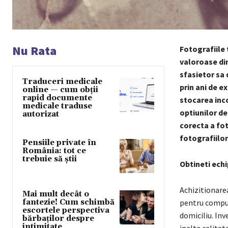
Nu Rata
Fotografiile 
valoroase din
sfasietor sa 
Traduceri medicale
prin ani de e
online — cum obții
rapid documente
stocarea inc
medicale traduse
optiunilor de
autorizat
corecta a fot
fotografiilo
Pensiile private în
România: tot ce
trebuie să știi
Obtineti echi
Achizitionarea
Mai mult decât o
pentru compute
fantezie! Cum schimbă
escortele perspectiva
domiciliu. In
bărbaților despre
intimitate