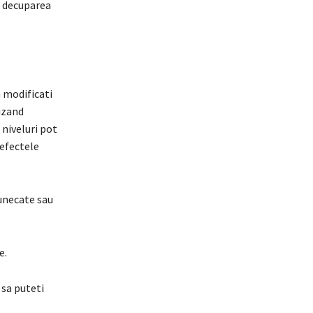
, decuparea
 modificati
izand
 niveluri pot
 efectele
tunecate sau
e.
 sa puteti