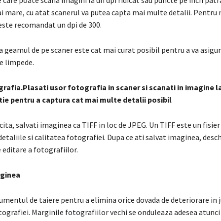
e care poate scana imagini la un dpi ridicat sau puncte pe inch patr
ai mare, cu atat scanerul va putea capta mai multe detalii. Pentru
 este recomandat un dpi de 300.
a geamul de pe scaner este cat mai curat posibil pentru a va asigur
se limpede.
rafia.Plasati usor fotografia in scaner si scanati in imagine l
tie pentru a captura cat mai multe detalii posibil
icita, salvati imaginea ca TIFF in loc de JPEG. Un TIFF este un fisie
detaliile si calitatea fotografiei. Dupa ce ati salvat imaginea, desch
 editare a fotografiilor.
aginea
rumentul de taiere pentru a elimina orice dovada de deteriorare in j
ografiei. Marginile fotografiilor vechi se onduleaza adesea atunci