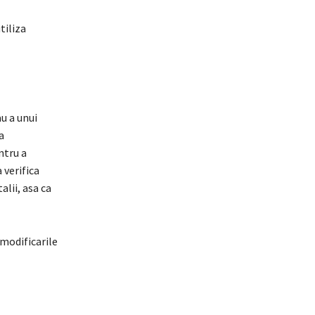
tiliza
u a unui
a
ntru a
 verifica
alii, asa ca
 modificarile