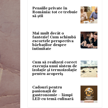
Pensiile private în
România: tot ce trebuie
să știi
Mai mult decât o
fantezie! Cum schimbă
escortele perspectiva
bărbaților despre
intimitate
Cum să realizezi corect
execuția unui sistem de
izolație și termoizolație
pentru acoperiș
Cadouri pentru
pasionații de
gastronomie – lămpi
LED cu temă culinară