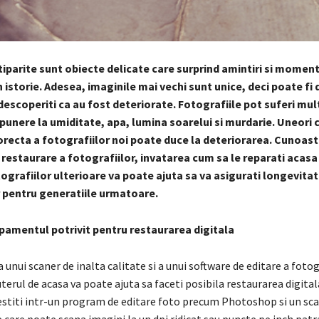
tiparite sunt obiecte delicate care surprind amintiri si momen
 istorie. Adesea, imaginile mai vechi sunt unice, deci poate fi
descoperiti ca au fost deteriorate. Fotografiile pot suferi mu
xpunere la umiditate, apa, lumina soarelui si murdarie. Uneori 
orecta a fotografiilor noi poate duce la deteriorarea. Cunoas
 restaurare a fotografiilor, invatarea cum sa le reparati acasa
ografiilor ulterioare va poate ajuta sa va asigurati longevita
r pentru generatiile urmatoare.
pamentul potrivit pentru restaurarea digitala
 unui scaner de inalta calitate si a unui software de editare a fotog
rul de acasa va poate ajuta sa faceti posibila restaurarea digital
vestiti intr-un program de editare foto precum Photoshop si un sc