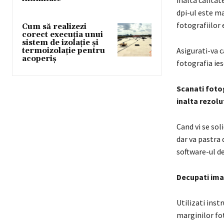
inalta calitat
dpi-ul este m
fotografiilor
Cum să realizezi
corect execuția unui
sistem de izolație și
Asigurati-va c
termoizolație pentru
acoperiș
fotografia ie
Scanati fotog
inalta rezolu
Cand vi se sol
dar va pastra 
software-ul de
Decupati im
Utilizati inst
marginilor fot