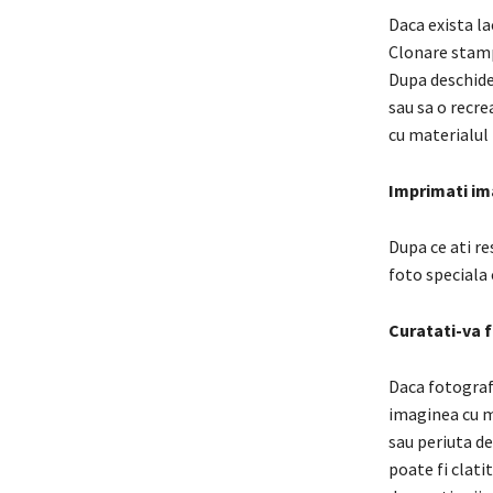
Daca exista la
Clonare stampi
Dupa deschider
sau sa o recrea
cu materialul 
Imprimati im
Dupa ce ati re
foto speciala 
Curatati-va f
Daca fotografi
imaginea cu m
sau periuta de
poate fi clati