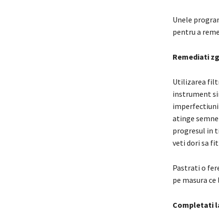
Unele programe
pentru a remed
Remediati zga
Utilizarea fil
instrument sim
imperfectiunil
atinge semnele
progresul in t
veti dori sa fi
Pastrati o fer
pe masura ce l
Completati la