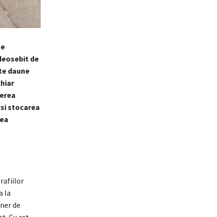
te
 deosebit de
lte daune
chiar
terea
 si stocarea
tea
rafiilor
a la
aner de