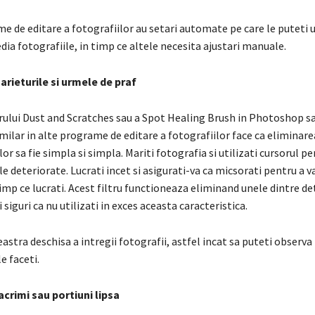
 de editare a fotografiilor au setari automate pe care le puteti u
ia fotografiile, in timp ce altele necesita ajustari manuale.
rieturile si urmele de praf
trului Dust and Scratches sau a Spot Healing Brush in Photoshop sa
ilar in alte programe de editare a fotografiilor face ca eliminare
or sa fie simpla si simpla. Mariti fotografia si utilizati cursorul pe
 deteriorate. Lucrati incet si asigurati-va ca micsorati pentru a va
imp ce lucrati. Acest filtru functioneaza eliminand unele dintre det
ti siguri ca nu utilizati in exces aceasta caracteristica.
eastra deschisa a intregii fotografii, astfel incat sa puteti observa
e faceti.
crimi sau portiuni lipsa