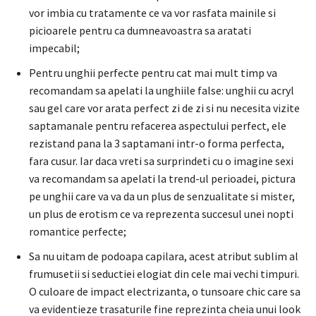
vor imbia cu tratamente ce va vor rasfata mainile si
picioarele pentru ca dumneavoastra sa aratati
impecabil;
Pentru unghii perfecte pentru cat mai mult timp va
recomandam sa apelati la unghiile false: unghii cu acryl
sau gel care vor arata perfect zi de zi si nu necesita vizite
saptamanale pentru refacerea aspectului perfect, ele
rezistand pana la 3 saptamani intr-o forma perfecta,
fara cusur. Iar daca vreti sa surprindeti cu o imagine sexi
va recomandam sa apelati la trend-ul perioadei, pictura
pe unghii care va va da un plus de senzualitate si mister,
un plus de erotism ce va reprezenta succesul unei nopti
romantice perfecte;
Sa nu uitam de podoapa capilara, acest atribut sublim al
frumusetii si seductiei elogiat din cele mai vechi timpuri.
O culoare de impact electrizanta, o tunsoare chic care sa
va evidentieze trasaturile fine reprezinta cheia unui look