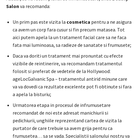
Salon
va recomanda:
Un prim pas este vizita la
cosmetica
pentru a ne asigura
ca avem un corp fara cusur si fin precum matasea. Tot
aici putem apela la un tratament facial care sa ne faca
fata mai luminoasa, sa radieze de sanatate si frumusete;
Daca va doriti un tratament mai pronuntat cu efecte
vizibile de reintinerire, va recomandam tratamentul
folosit si preferat de vedetele de la Hollywood:
ageLocGalvanic Spa – tratamentul antirid minune care
va va dovedi ca rezultate excelente pot fi obtinute si fara
a apela la bisturiu;
Urmatorea etapa in procesul de infrumusetare
recomandat de noi este adresat manichiurii si
pedichiurii, unghiile reprezentand cartea de vizita la
purtator de care trebuie sa avem grija pentru ca
frumusetea… sa se vada. Specialistii salonului nostru va