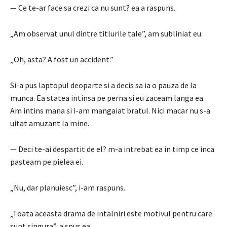
— Ce te-ar face sa crezi ca nu sunt?
ea a raspuns.
„Am observat unul dintre titlurile tale”, am subliniat eu.
„Oh, asta? A fost un accident.”
Si-a pus laptopul deoparte si a decis sa ia o pauza de la
munca.
Ea statea intinsa pe perna si eu zaceam langa ea.
Am intins mana si i-am mangaiat bratul.
Nici macar nu s-a
uitat amuzant la mine.
— Deci te-ai despartit de el?
m-a intrebat ea in timp ce inca
pasteam pe pielea ei.
„Nu, dar planuiesc”, i-am raspuns.
„Toata aceasta drama de intalniri este motivul pentru care
sunt singura”, a spus ea.