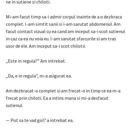
ne in sutiene si chiloti.
Mi-am facut timp sa-i admir corpul inainte de a o dezbraca
complet.
I-am simtit sanii si i-am sarutat abdomenul.
Am
facut contact vizual cu ea cand am inceput sa-i scot sutienul
in caz ca ea nu voia eu.
I-am sarutat sfarcurile si am tras
usor de ele.
Am inceput sa-i scot chilotii.
„Este in regula?”
Am intrebat.
„Da, e in regula”, m-a asigurat ea.
Am dezbracat-o complet si am frecat-o in timp ce ea m-a
frecat prin chiloti.
Ea a intins mana si mi-a desfacut
sutienul.
— Pot sa te vad gol?
a intrebat ea.