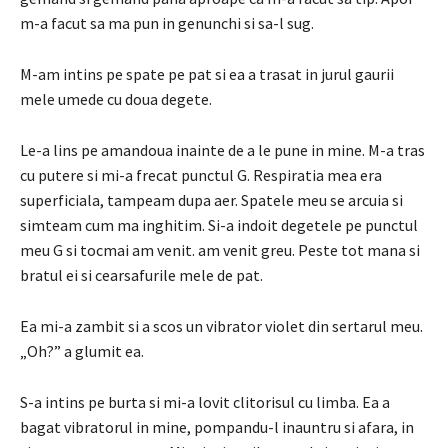
m-a facut sa ma pun in genunchi si sa-l sug.
M-am intins pe spate pe pat si ea a trasat in jurul gaurii
mele umede cu doua degete.
Le-a lins pe amandoua inainte de a le pune in mine.
M-a tras
cu putere si mi-a frecat punctul G.
Respiratia mea era
superficiala, tampeam dupa aer.
Spatele meu se arcuia si
simteam cum ma inghitim.
Si-a indoit degetele pe punctul
meu G si tocmai am venit.
am venit greu.
Peste tot mana si
bratul ei si cearsafurile mele de pat.
Ea mi-a zambit si a scos un vibrator violet din sertarul meu.
„Oh?”
a glumit ea.
S-a intins pe burta si mi-a lovit clitorisul cu limba.
Ea a
bagat vibratorul in mine, pompandu-l inauntru si afara, in