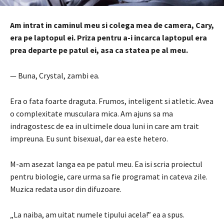
Am intrat in caminul meu si colega mea de camera, Cary,
era pe laptopul ei.
Priza pentru a-i incarca laptopul era
prea departe pe patul ei, asa ca statea pe al meu.
— Buna, Crystal, zambi ea.
Era o fata foarte draguta.
Frumos, inteligent si atletic.
Avea
o complexitate musculara mica.
Am ajuns sa ma
indragostesc de ea in ultimele doua luni in care am trait
impreuna.
Eu sunt bisexual, dar ea este hetero.
M-am asezat langa ea pe patul meu.
Ea isi scria proiectul
pentru biologie, care urma sa fie programat in cateva zile.
Muzica redata usor din difuzoare.
„La naiba, am uitat numele tipului acela!”
ea a spus.