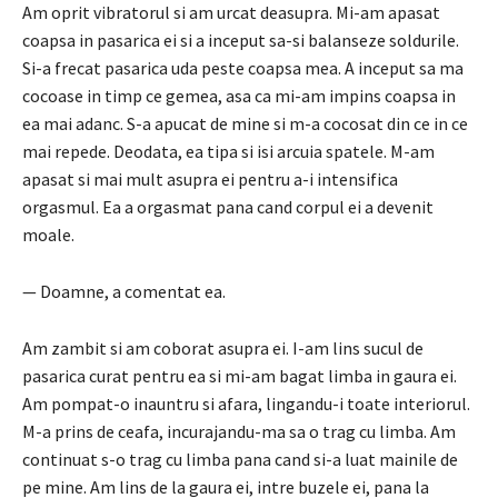
Am oprit vibratorul si am urcat deasupra.
Mi-am apasat
coapsa in pasarica ei si a inceput sa-si balanseze soldurile.
Si-a frecat pasarica uda peste coapsa mea.
A inceput sa ma
cocoase in timp ce gemea, asa ca mi-am impins coapsa in
ea mai adanc.
S-a apucat de mine si m-a cocosat din ce in ce
mai repede.
Deodata, ea tipa si isi arcuia spatele.
M-am
apasat si mai mult asupra ei pentru a-i intensifica
orgasmul.
Ea a orgasmat pana cand corpul ei a devenit
moale.
— Doamne, a comentat ea.
Am zambit si am coborat asupra ei.
I-am lins sucul de
pasarica curat pentru ea si mi-am bagat limba in gaura ei.
Am pompat-o inauntru si afara, lingandu-i toate interiorul.
M-a prins de ceafa, incurajandu-ma sa o trag cu limba.
Am
continuat s-o trag cu limba pana cand si-a luat mainile de
pe mine.
Am lins de la gaura ei, intre buzele ei, pana la