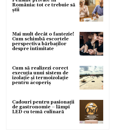
Pensiile private în
România: tot ce trebuie să
știi
Mai mult decât o fantezie!
Cum schimbă escortele
perspectiva bărbaților
despre intimitate
Cum să realizezi corect
execuția unui sistem de
izolație și termoizolație
pentru acoperiș
Cadouri pentru pasionații
de gastronomie – lămpi
LED cu temă culinară