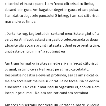
clitorisul ei in asteptare.
I-am frecat clitorisul cu limba,
ducand-o in gura.
Am bagat un deget in gaura ei care pulsa.
I-am dat cu degetele punctului G intreg, i-am sut clitorisul,
masand-o cu limba.
„Du-te, te rog, ia glontul din sertarul meu. Este argintiu”, a
cerut ea.
Am facut asta si am gasit o telecomanda cu doua
gloante vibratoare argintii atasate.
„Unul este pentru tine,
unul este pentru mine”, a subliniat ea.
Am transformat-o in viteza medie si i-am frecat clitorisul
cu unul, in timp ce ea l-a frecat pe al meu cu celalalt.
Respiratia noastra a devenit profunda, asa ca am ridicat-o.
Ne-am accelerat mainile si vibratiile ne faceau sa ne dorim
eliberarea.
Ea a cazut mai intai in orgasmul ei, apoi eu l-am
inceput pe al meu.
Ne-am sarutat cand am terminat.
Am scos din sertarul noptierei un vibrator albastru cu doua