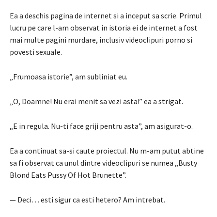
Ea a deschis pagina de internet si a inceput sa scrie.
Primul
lucru pe care l-am observat in istoria ei de internet a fost
mai multe pagini murdare, inclusiv videoclipuri porno si
povesti sexuale.
„Frumoasa istorie”, am subliniat eu.
„O, Doamne! Nu erai menit sa vezi asta!”
ea a strigat.
„E in regula. Nu-ti face griji pentru asta”, am asigurat-o.
Ea a continuat sa-si caute proiectul.
Nu m-am putut abtine
sa fi observat ca unul dintre videoclipuri se numea „Busty
Blond Eats Pussy Of Hot Brunette”.
— Deci… esti sigur ca esti hetero?
Am intrebat.