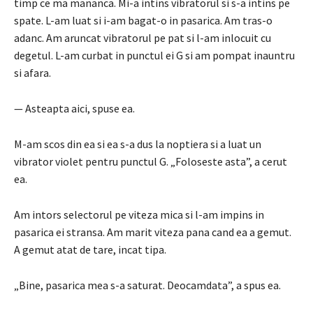
timp ce ma mananca.
Mi-a intins vibratorul si s-a intins pe
spate.
L-am luat si i-am bagat-o in pasarica.
Am tras-o
adanc.
Am aruncat vibratorul pe pat si l-am inlocuit cu
degetul.
L-am curbat in punctul ei G si am pompat inauntru
si afara.
— Asteapta aici, spuse ea.
M-am scos din ea si ea s-a dus la noptiera si a luat un
vibrator violet pentru punctul G.
„Foloseste asta”, a cerut
ea.
Am intors selectorul pe viteza mica si l-am impins in
pasarica ei stransa.
Am marit viteza pana cand ea a gemut.
A gemut atat de tare, incat tipa.
„Bine, pasarica mea s-a saturat. Deocamdata”, a spus ea.