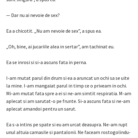
— Dar nu ai nevoie de sex?
Ea a chicotit.
„Nu am nevoie de sex”, a spus ea.
„Oh, bine, ai jucariile alea in sertar”, am tachinat eu.
Ea se inrosi si si-a ascuns fata in perna.
I-am mutat parul din drum si ea a aruncat un ochi sa se uite
la mine.
I-am mangaiat parul in timp ce o priveam in ochi.
Mi-am mutat fata spre a ei si ne-am simtit respiratia.
M-am
aplecat si am sarutat-o ​​pe frunte.
Si-a ascuns fata si ne-am
aplecat amandoi pentru un sarut.
Ea s-a intins pe spate si eu am urcat deasupra.
Ne-am rupt
unul altuia camasile si pantalonii.
Ne faceam rostogolindu-