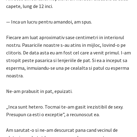
capete, lung de 12 inci.
— Inca un lucru pentru amandoi, am spus.
Fiecare am luat aproximativ sase centimetri in interiorul
nostru.
Pasaricile noastre s-au atins in mijloc, lovind-o pe
clitoris.
De data asta eu am fost cel care a venit primul.
I-am
stropit peste pasarica si lenjeriile de pat.
Si ea a inceput sa
esperma, inmuiandu-se una pe cealalta si patul cu esperma
noastra.
Ne-am prabusit in pat, epuizati.
„Inca sunt hetero. Tocmai te-am gasit irezistibil de sexy.
Presupun ca esti o exceptie”, a recunoscut ea.
Am sarutat-o ​​si ne-am descurcat pana cand vecinul de