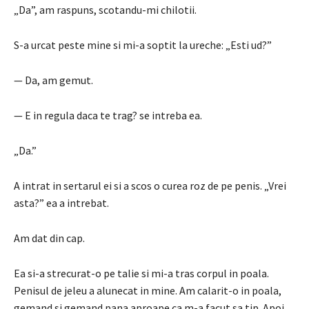
„Da”, am raspuns, scotandu-mi chilotii.
S-a urcat peste mine si mi-a soptit la ureche: „Esti ud?”
— Da, am gemut.
— E in regula daca te trag?
se intreba ea.
„Da.”
A intrat in sertarul ei si a scos o curea roz de pe penis.
„Vrei
asta?”
ea a intrebat.
Am dat din cap.
Ea si-a strecurat-o pe talie si mi-a tras corpul in poala.
Penisul de jeleu a alunecat in mine.
Am calarit-o in poala,
gemand si gemand pana aproape ca m-a facut sa tip.
Apoi