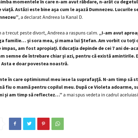
chimba momentele în care n-am avut răbdare, n-arăt cu degetul
 viaţă. Astăzi este bine aşa cum le aşază Dumnezeu. Lucurile s
mnezeu
”
, a declarat Andreea la Kanal D.
 a trecut peste divort, Andreea a raspuns calm.
„I-am avut aproa
ga familie… şi sora mea, şi mama lui Ştefan. Am vorbit cu toţi
impas, am fost apropiaţi. Educaţia depinde de cei 7 ani de-aca
am semne de întrebare chiar şi azi, pentru că există amintirile.
? Asta e doar povestea noastră.
te în care optimismul meu iese la suprafaşţă. N-am timp să st
 să fiu o mamă pentru copilul meu. După ce Violeta adoarme, s
mi şi am timp să reflectez…”
a mai spus vedeta in cadrul aceluiasi