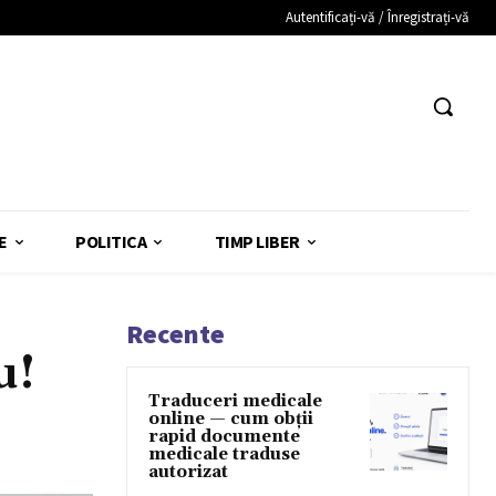
Autentificați-vă / Înregistrați-vă
E
POLITICA
TIMP LIBER
Recente
u!
Traduceri medicale
online — cum obții
rapid documente
medicale traduse
autorizat