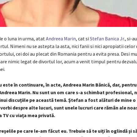
e o luna in urma, atat
Andreea Marin
, cat si
Stefan Banica Jr.
, si-a
tul. Nimeni nu se astepta la asta, nici fanii si nici apropiatii celor
rtului, cei doi au plecat din Romania pentru a evita presa. Desi m
lare nimic legat de divortul lor, acum a venit timpul pentru dezvalu
ei.
ste în continuare, în acte, Andreea Marin Bănică, dar, pentru
Andreea Marin. Nu sunt un om care s-a schimbat profesional, 
nui discuţiile pe această temă.
Ştefan a fost alături de mine o
oi vorbi despre alte lucuri, sunt unele lucruri care rămân ale noa
la TV cu viaţa mea privată.
şelile pe care le-am făcut eu. Trebuie să te uiţi în oglindă şi să 