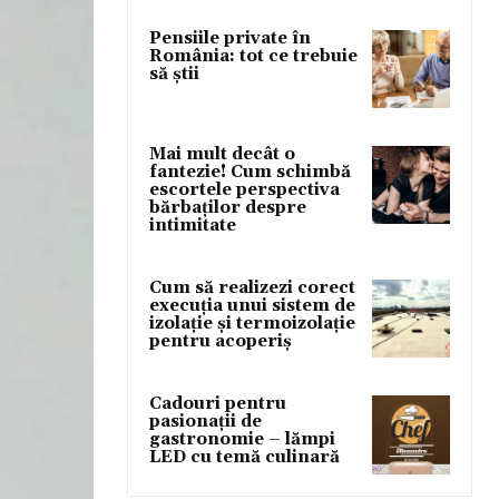
Pensiile private în
România: tot ce trebuie
să știi
Mai mult decât o
fantezie! Cum schimbă
escortele perspectiva
bărbaților despre
intimitate
Cum să realizezi corect
execuția unui sistem de
izolație și termoizolație
pentru acoperiș
Cadouri pentru
pasionații de
gastronomie – lămpi
LED cu temă culinară