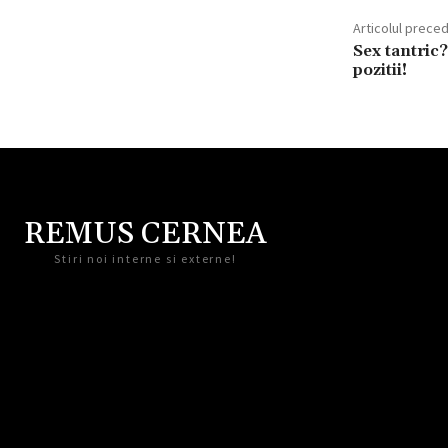
Articolul prece
Sex tantric
pozitii!
REMUS CERNEA
Stiri noi interne si externe!