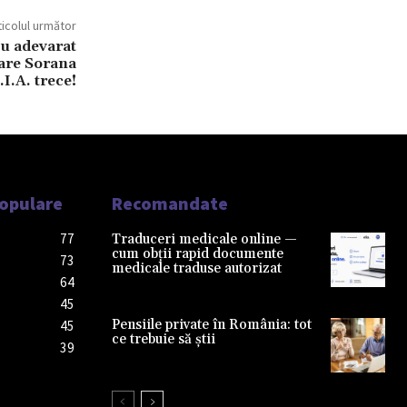
ticolul următor
u adevarat
care Sorana
.I.A. trece!
Populare
Recomandate
77
Traduceri medicale online —
cum obții rapid documente
73
medicale traduse autorizat
64
45
Pensiile private în România: tot
45
ce trebuie să știi
39