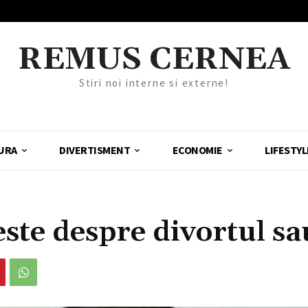
REMUS CERNEA
Stiri noi interne si externe!
URA
DIVERTISMENT
ECONOMIE
LIFESTYL
te despre divortul sa