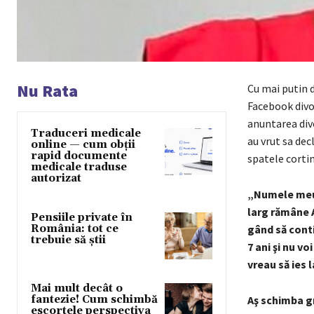
Nu Rata
Cu mai putin d
Facebook divor
anuntarea divo
Traduceri medicale
au vrut sa dec
online — cum obții
rapid documente
spatele cortin
medicale traduse
autorizat
„Numele meu e
larg rămâne 
Pensiile private în
România: tot ce
gând să conti
trebuie să știi
7 ani şi nu v
vreau să ies 
Mai mult decât o
Aş schimba gre
fantezie! Cum schimbă
escortele perspectiva