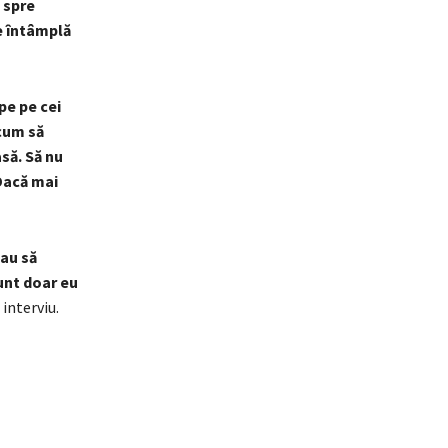
 spre
e întâmplă
pe pe cei
 cum să
să. Să nu
 Dacă mai
au să
unt doar eu
 interviu.