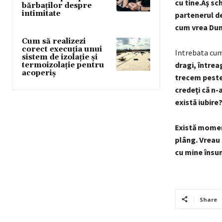
cu tine.Aş s
bărbaților despre
intimitate
partenerul de
cum vrea Du
Cum să realizezi
corect execuția unui
Intrebata cum
sistem de izolație și
dragi, întrea
termoizolație pentru
acoperiș
trecem peste 
credeţi că n-
există iubire
Există momen
plâng. Vreau
cu mine însu
Share