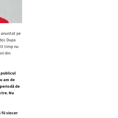
u anuntat pe
 doi. Dupa
ult timp nu
iri din
 publicul
nu am de
 periodă de
stre. Nu
fii sincer