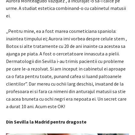
Aurora Monteagudo Vazquez , a incurajat-o sa-i calce pe
urme. A studiat estetica combinand-o cu cabinetul matusii
ei.
„Pentru mine, ea a fost marea cosmeticiana spaniola:
inaintea timpului ei;
Aurora
imi vorbea despre
celule stem
,
Botox si alte tratamente cu 20 de ani inainte ca acestea sa
ajunga pe piata.
A fost o cercetatoare innascuta a pielii.
Dermatologii din
Sevilla
i-au trimis pacientii cu probleme
pe care le-a rezolvat.
Si am inceput in cabinetul ei aproape
ca o fata pentru toate, punand cafea si luand paltoanele
clientilor”.
Dar mereu cu ochii larg deschisi, invatand de la
profesoara ei si fara ca nimeni din anturajul matusii sa stie
ca acea bruneta cu ochi negri era
nepoata ei.
Un secret care
a durat 10 ani.
Acum este OK!
Din Sevilla la Madrid pentru dragoste