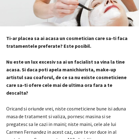
Ti-ar placea sa ai acasa un cosmetician care sa-ti faca
tratamentele preferate? Este posibil.
Nu este un lux excesiv sa ai un facialist sa vina la tine
acasa.
Si daca poti apela
manichiurista, make-up
artistul sau coaforul
, de ce sa nu existe cosmeticiene
care sa-ti ofere cele
mai de ultima ora
fara a te
descalta?
Oricand si oriunde vrei, niste cosmeticiene bune isi aduna
masa de tratament si valiza, pornesc masina si se
pregatesc sa le cazi in maini;
niste maini, cele ale lui
Carmen Fernandez
in acest caz, care te vor duce in al