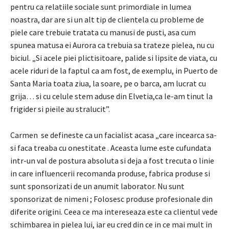
pentru ca relatiile sociale sunt primordiale in lumea
noastra, dar are si un alt tip de
clientela cu probleme de
piele
care trebuie
tratata cu manusi de pusti,
asa
cum
spunea matusa ei Aurora ca trebuia sa trateze pielea, nu cu
biciul.
„Si acele piei plictisitoare, palide si lipsite de viata, cu
acele riduri de la faptul ca am fost, de exemplu, in
Puerto de
Santa Maria
toata ziua, la soare, pe o barca, am lucrat cu
grija… si cu
celule stem aduse din Elvetia,
ca le-am tinut la
frigider si pieile au stralucit”.
Carmen
se defineste ca un
facialist acasa
„care incearca sa-
si faca treaba cu onestitate
.
Aceasta lume este cufundata
intr-un val de postura absoluta si deja a fost trecuta o linie
in care influencerii recomanda produse, fabrica produse si
sunt sponsorizati de un anumit laborator.
Nu sunt
sponsorizat de nimeni
;
Folosesc produse profesionale din
diferite origini.
Ceea ce ma intereseaza este ca clientul vede
schimbarea in pielea lui, iar eu cred din ce in ce mai mult in