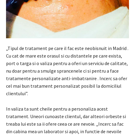
„Tipul de tratament pe care il fac este neobisnuit in Madrid .
Cu cat de mare este orasul si cu distantele pe care exista,
port o targa si o valiza pentru a oferi un serviciu de calitate,
nu doar pentru a smulge sprancenele ci si pentru a face
tratamente personalizate anti-imbatranire . Incerc sa ofer
cel mai bun tratament personalizat posibil la domiciliul
clientului”.
In valiza ta sunt cheile pentru a personaliza acest
tratament.
Uneori cunoaste clientul, dar alteori orbeste si
treaba lui este sa ii ofere ceea ce are nevoie.
„Incerc sa fac
din cabina mea un laborator si apoi, in functie de nevoile