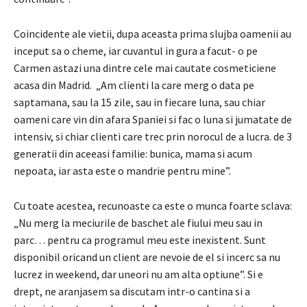
Coincidente ale vietii, dupa aceasta prima slujba oamenii au
inceput sa o cheme, iar cuvantul in gura a facut-
o pe
Carmen astazi una dintre cele mai cautate cosmeticiene
acasa din Madrid.
„Am clienti la care merg o data pe
saptamana, sau la 15 zile, sau in fiecare luna, sau chiar
oameni care vin din afara
Spaniei
si fac o luna si jumatate de
intensiv, si chiar clienti care trec prin norocul de a lucra. de 3
generatii din aceeasi familie: bunica, mama si acum
nepoata, iar asta este o mandrie pentru mine”.
Cu toate acestea, recunoaste ca
este o munca foarte sclava:
„Nu merg la meciurile de baschet ale fiului meu sau in
parc… pentru ca programul meu este inexistent.
Sunt
disponibil oricand un client are nevoie de el si incerc sa nu
lucrez in weekend, dar uneori nu am alta optiune”.
Si e
drept, ne aranjasem sa discutam intr-o cantina si a