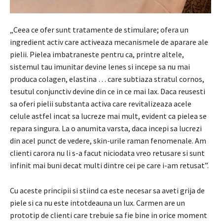
„Ceea ce ofer sunt tratamente de stimulare; ofera un
ingredient activ care activeaza mecanismele de aparare ale
pielii. Pielea imbatraneste pentru ca, printre altele,
sistemul tau imunitar devine lenes si incepe sa nu mai
produca colagen, elastina … care subtiaza stratul cornos,
tesutul conjunctiv devine din ce in ce mai lax. Daca reusesti
sa oferi pielii substanta activa care revitalizeaza acele
celule astfel incat sa lucreze mai mult, evident ca pielea se
repara singura. La o anumita varsta, daca incepi sa lucrezi
din acel punct de vedere, skin-urile raman fenomenale. Am
clienti carora nu li s-a facut niciodata vreo retusare si sunt
infinit mai buni decat multi dintre cei pe care i-am retusat”.
Cu aceste principii si stiind ca
este necesar sa aveti grija de
piele
si ca nu este intotdeauna un lux.
Carmen are un
prototip de clienti care trebuie sa fie
bine in orice moment