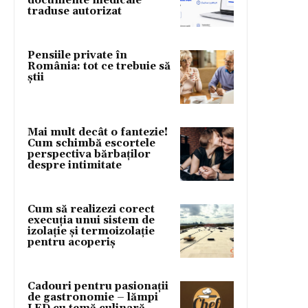
documente medicale
traduse autorizat
Pensiile private în
România: tot ce trebuie să
știi
Mai mult decât o fantezie!
Cum schimbă escortele
perspectiva bărbaților
despre intimitate
Cum să realizezi corect
execuția unui sistem de
izolație și termoizolație
pentru acoperiș
Cadouri pentru pasionații
de gastronomie – lămpi