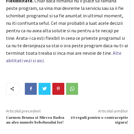
Flexibilitate.
Chiar daca nimanui nu ii place sa ramana
peste program, sa vina mai devreme la serviciu sau sa ii fie
schimbat programul si sa fie anuntat in ultimul moment,
nu iti confrunta seful. Cel mai probabil a luat acele decizii
pentru ca nu avea alta solutie si nu pentru a te necaji pe
tine. Arata-i ca esti flexibil in ceea ce priveste programul si
ca nu te deranjeaza sa stai o ora peste program daca nu ti-ai
terminat toata treaba si inca mai are nevoie de tine.
Alte
abilitati vezi si aici
.
Articolul precedent
Articolul următor
Carmen Bruma si Mircea Badea
10 reguli pentru o contraceptie
au ales numele bebelusului lor!
sigura!