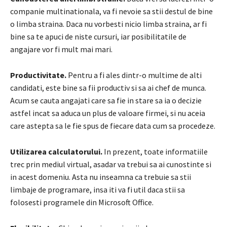
companie multinationala, va fi nevoie sa stii destul de bine
o limba straina. Daca nu vorbesti nicio limba straina, ar fi
bine sa te apuci de niste cursuri, iar posibilitatile de
angajare vor fi mult mai mari.
Productivitate.
Pentru a fi ales dintr-o multime de alti
candidati, este bine sa fii productiv si sa ai chef de munca.
Acum se cauta angajati care sa fie in stare sa ia o decizie
astfel incat sa aduca un plus de valoare firmei, si nu aceia
care astepta sa le fie spus de fiecare data cum sa procedeze.
Utilizarea calculatorului.
In prezent, toate informatiile
trec prin mediul virtual, asadar va trebui sa ai cunostinte si
in acest domeniu. Asta nu inseamna ca trebuie sa stii
limbaje de programare, insa iti va fi util daca stii sa
folosesti programele din Microsoft Office.