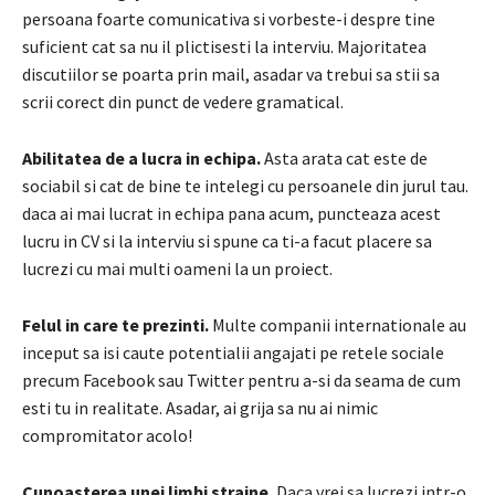
persoana foarte comunicativa si vorbeste-i despre tine
suficient cat sa nu il plictisesti la interviu. Majoritatea
discutiilor se poarta prin mail, asadar va trebui sa stii sa
scrii corect din punct de vedere gramatical.
Abilitatea de a lucra in echipa.
Asta arata cat este de
sociabil si cat de bine te intelegi cu persoanele din jurul tau.
daca ai mai lucrat in echipa pana acum, puncteaza acest
lucru in CV si la interviu si spune ca ti-a facut placere sa
lucrezi cu mai multi oameni la un proiect.
Felul in care te prezinti.
Multe companii internationale au
inceput sa isi caute potentialii angajati pe retele sociale
precum Facebook sau Twitter pentru a-si da seama de cum
esti tu in realitate. Asadar, ai grija sa nu ai nimic
compromitator acolo!
Cunoasterea unei limbi straine.
Daca vrei sa lucrezi intr-o