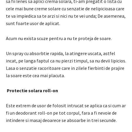
sa fii lenes sa aplici crema solara, ti-am pregatit
o lista cu
cele mai bune creme solare cu senzatie de nelipicioasa
care
te va impiedica sa te arzi si nici nu te vei unda;
De asemenea,
sunt foarte usor de aplicat.
Acum nu exista scuze pentru a nu te proteja de soare.
Un spray cu absorbtie rapida, la atingere uscata, astfel
incat, pe langa faptul ca nu pierzi timpul, sa nu devii lipicios.
Lasa o senzatie racoritoare care in zilele fierbinti de prajire
la soare este cea mai placuta.
Protectie solara roll-on
Este extrem de
usor de folosit
intrucat se aplica ca si cum ar
fi un deodorant
roll-on pe
tot corpul, fara a fi nevoie de
intindere si masaj deoarece se absoarbe in trei secunde.