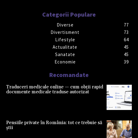
Categorii Populare
Diverse
77
Divertisment
73
Lifestyle
64
Actualitate
45
Sanatate
45
Economie
39
Recomandate
Traduceri medicale online — cum obții rapid
documente medicale traduse autorizat
Pensiile private în România: tot ce trebuie să
știi