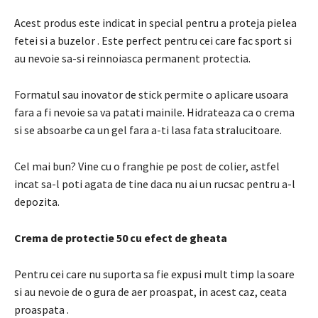
Acest produs este indicat in special pentru a proteja pielea
fetei si a buzelor . Este perfect pentru cei care fac sport si
au nevoie sa-si reinnoiasca permanent protectia.
Formatul sau inovator de stick permite
o aplicare usoara
fara a fi nevoie sa va patati mainile.
Hidrateaza ca o crema
si se absoarbe ca un gel fara a-ti lasa fata stralucitoare.
Cel mai bun?
Vine cu o franghie pe post de colier, astfel
incat sa-l poti agata de tine daca nu ai un rucsac pentru a-l
depozita.
Crema de protectie 50 cu efect de gheata
Pentru cei care nu suporta sa fie expusi mult timp la soare
si au nevoie de o gura de aer proaspat, in acest caz,
ceata
proaspata
.