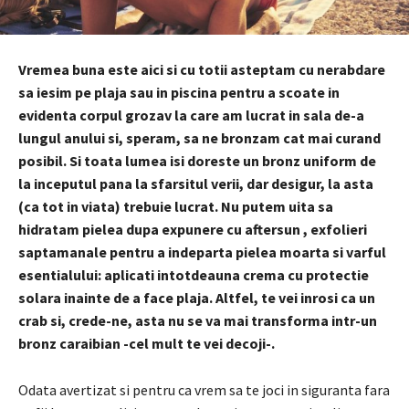
Vremea buna este aici si cu totii asteptam cu nerabdare
sa iesim pe plaja sau in piscina pentru a scoate in
evidenta corpul grozav la care am lucrat in sala de-a
lungul anului si, speram, sa ne bronzam cat mai curand
posibil. Si toata lumea isi doreste un bronz uniform de
la inceputul pana la sfarsitul verii, dar desigur, la asta
(ca tot in viata) trebuie lucrat. Nu putem uita sa
hidratam pielea dupa expunere cu aftersun , exfolieri
saptamanale pentru a indeparta pielea moarta si varful
esentialului: aplicati intotdeauna crema cu protectie
solara inainte de a face plaja. Altfel, te vei inrosi ca un
crab si, crede-ne, asta nu se va mai transforma intr-un
bronz caraibian -cel mult te vei decoji-.
Odata avertizat si pentru ca vrem sa te joci in siguranta fara