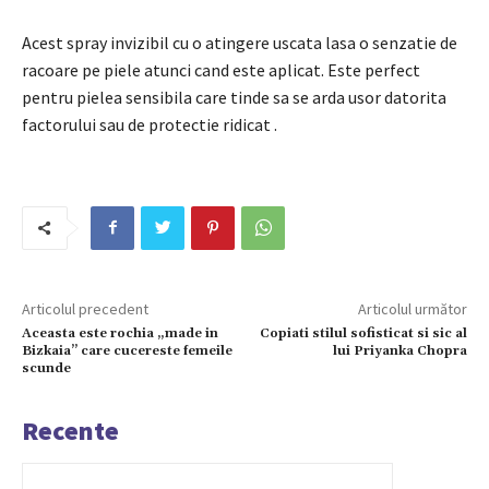
Acest spray invizibil cu o atingere uscata lasa o senzatie de
racoare pe piele atunci cand este aplicat.
Este perfect
pentru pielea sensibila care tinde sa se arda usor datorita
factorului sau
de protectie ridicat
.
Articolul precedent
Articolul următor
Aceasta este rochia „made in
Copiati stilul sofisticat si sic al
Bizkaia” care cucereste femeile
lui Priyanka Chopra
scunde
Recente